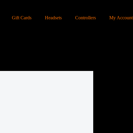
Gift Cards
Headsets
Controllers
My Account