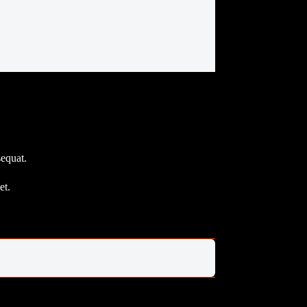
equat.
et.